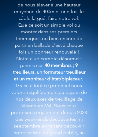
de nous élever à une hauteur
moyenne de 400m et une fois le
câble largué, faire notre vol.
Que ce soit un simple vol ou
monter dans ses premiers
thermiques ou bien encore de
partir en ballade c'est à chaque
fois un bonheur renouvelé !
Notre club compte désormais
parmis ces
40 membres ; 9
treuilleurs, un formateur treuilleur
et un moniteur d'état/biplaceur.
Grâce à tout ce potentiel nous
volons régulièrement au départ de
nos deux axes de treuillage de
Vienne-en-Val. Nous vous
proposons également depuis 2023
des week-ends découvertes mi
seeptembre en faisant découvrir
notre activité au grand public, au