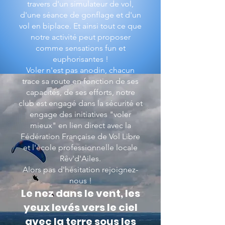
travers d'un simulateur de vol,
d'une séance de gonflage et d'un
vol en biplace. Et ainsi tout ce que
notre activité peut proposer
comme sensations fun et
euphorisantes !
Voler n'est pas anodin, chacun
trace sa route en fonction de ses
capacités, de ses efforts, notre
club est engagé dans la sécurité et
engage des initiatives "voler
mieux" en lien direct avec la
Fédération Française de Vol Libre
et l'école professionnelle locale
Rêv'd'Ailes.
Alors pas d'hésitation rejoignez-
nous !
Le nez dans le vent, les
yeux levés vers le ciel
avec la terre sous les